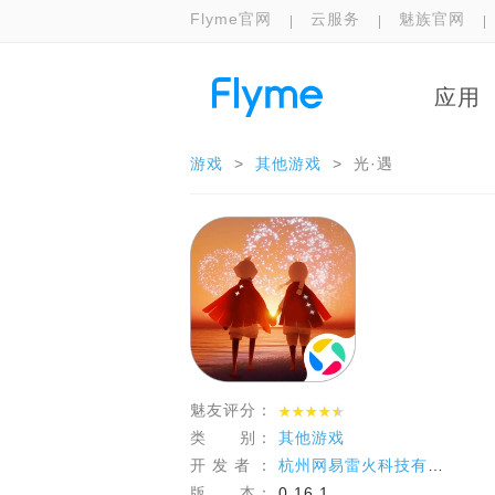
Flyme官网
云服务
魅族官网
应用
游戏
>
其他游戏
>
光·遇
魅友评分：
类 别：
其他游戏
开 发 者 ：
杭州网易雷火科技有限公司
版 本：
0.16.1