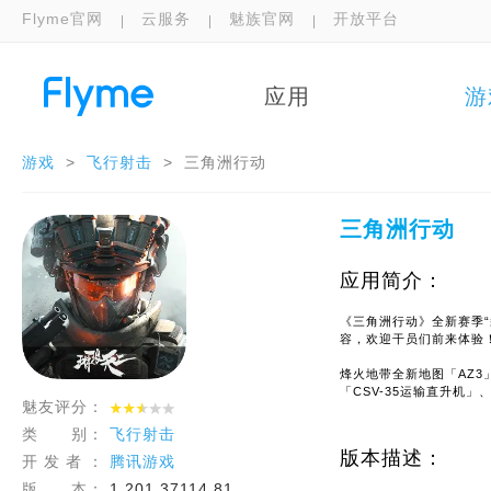
Flyme官网
云服务
魅族官网
开放平台
应用
游
游戏
>
飞行射击
>
三角洲行动
三角洲行动
应用简介：
《三角洲行动》全新赛季
容，欢迎干员们前来体验
烽火地带全新地图「AZ
「CSV-35运输直升机
魅友评分：
新赛季通行证、新曼德尔
类 别：
飞行射击
版本描述：
开 发 者 ：
腾讯游戏
版 本：
1.201.37114.81