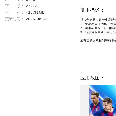
●留名球界青史的传说复
下 载：
27273
实装“觉醒时刻”新功能
版本描述：
大 小：
415.31MB
●国服天梯赛玩法，登顶绿
《实况:王者集结》为玩
更新时间：
2026-08-03
以八年光阴，赴一生足球
晋级赛，当分数不足时又
1、锦标赛多项优化，包
2、玩家杯登场，自由比
●享受11人的实时协力战
3、新手流程重磅升级，
若想试试自己球队的实力
挑战未知的强敌，亦能与
还有更多游戏福利等待各
力战，合力击败强敌，享
●定期举办足球节日，玩家
《实况:王者集结》会定
●比赛中可用贴图来对话
收集球星组成阵型后，比
●想要这样的足球游戏吗
应用截图：
比赛中无需手动操作，轻
全天候与玩家对战交锋，
内含11名玩家协力作战
可以和朋友一起玩的足球