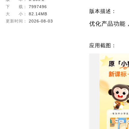
成学习闭环。
下 载：
7997496
版本描述：
※※ 功能介绍 ※※
大 小：
82.14MB
#小猿AI核心价值：AI
「小猿AI = 省心家长 +
更新时间：
2026-08-03
优化产品功能
对孩子：学习变有趣，错
对家长：每天少焦虑，辅
应用截图：