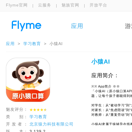
Flyme官网
云服务
魅族官网
开放平台
应用
游
应用
>
学习教育
>
小猿AI
小猿AI
应用简介：
※※ App简介 ※※
「小猿AI（原小猿口算A
题，让每个孩子都能得到精
对学生：从“被动学习”到
魅友评分：
对家长：从“焦虑陪读”到
对教师：从“重复劳动”到
类 别：
学习教育
开 发 者 ：
北京猿力科技有限公司
小猿AI隶属于猿辅导在
搜题、斑马AI学等多款
版 本：
3.139.2